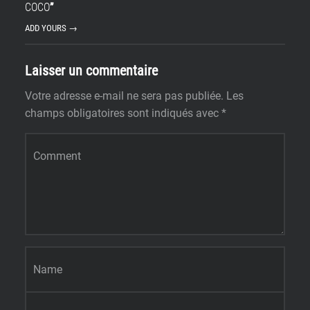
COCO
”
ADD YOURS →
Laisser un commentaire
Votre adresse e-mail ne sera pas publiée.
Les
champs obligatoires sont indiqués avec
*
Commentaire
*
Nom
*
E-mail
*